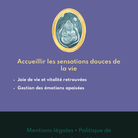
Accueillir les sensations douces de
la vie
Joie de vie et vitalité retrouvées
Gestion des émotions apaisées
Mentions légales
•
Politique de