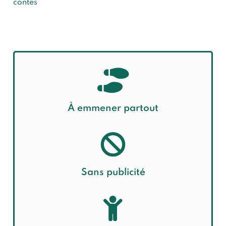
contes
r
n
a
t
i

v
e
À
emmener partout
:

Sans publicité
