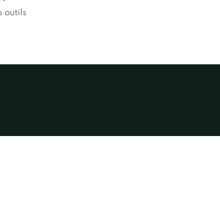
 outils
V