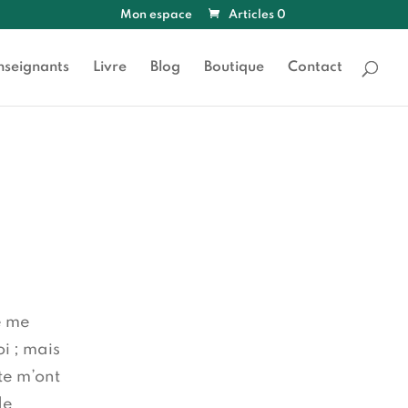
Mon espace
Articles 0
nseignants
Livre
Blog
Boutique
Contact
e me
i ; mais
te m’ont
de