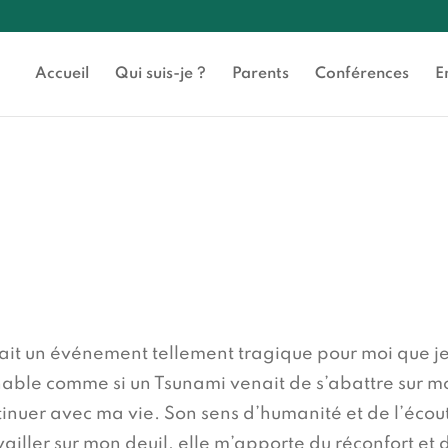
Accueil
Qui suis-je ?
Parents
Conférences
E
it un événement tellement tragique pour moi que j
nable comme si un Tsunami venait de s’abattre sur mo
tinuer avec ma vie. Son sens d’humanité et de l’écou
ailler sur mon deuil, elle m’apporte du réconfort et 