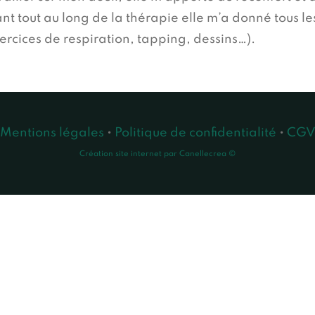
t tout au long de la thérapie elle m’a donné tous les
ercices de respiration, tapping, dessins…).
Mentions légales
•
Politique de confidentialité
•
CG
Création site internet par Canellecrea ©